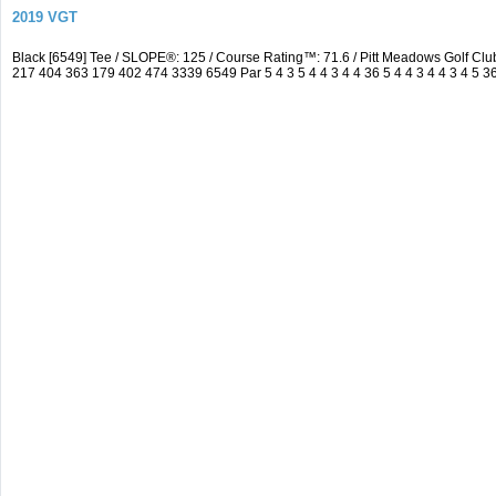
2019 VGT
Black [6549] Tee / SLOPE®: 125 / Course Rating™: 71.6 / Pitt Meadows Golf C
217 404 363 179 402 474 3339 6549 Par 5 4 3 5 4 4 3 4 4 36 5 4 4 3 4 4 3 4 5 3