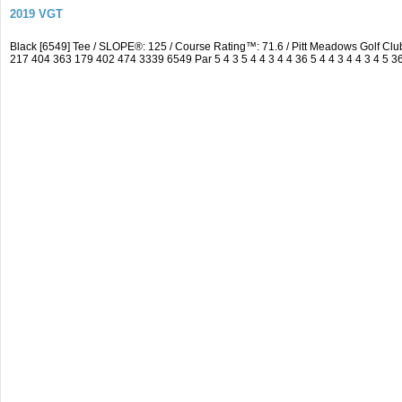
2019 VGT
Black [6549] Tee / SLOPE®: 125 / Course Rating™: 71.6 / Pitt Meadows Golf C
217 404 363 179 402 474 3339 6549 Par 5 4 3 5 4 4 3 4 4 36 5 4 4 3 4 4 3 4 5 3