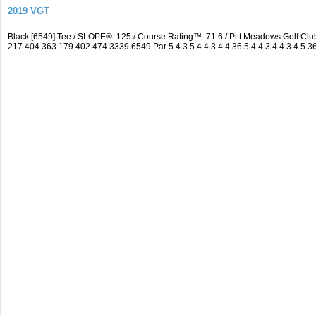
2019 VGT
Black [6549] Tee / SLOPE®: 125 / Course Rating™: 71.6 / Pitt Meadows Golf C
217 404 363 179 402 474 3339 6549 Par 5 4 3 5 4 4 3 4 4 36 5 4 4 3 4 4 3 4 5 3