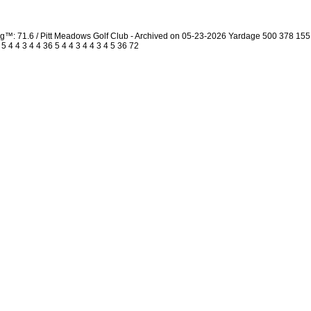
ng™: 71.6 / Pitt Meadows Golf Club - Archived on 05-23-2026 Yardage 500 378 1
4 4 3 4 4 36 5 4 4 3 4 4 3 4 5 36 72