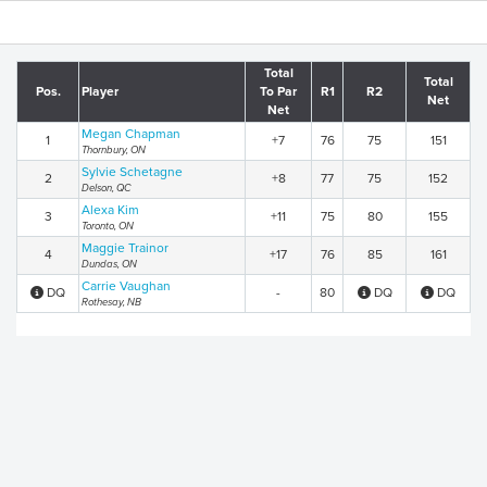
Total
Total
Pos.
Player
To Par
R1
R2
Net
Net
Megan Chapman
1
+7
76
75
151
Thornbury, ON
Sylvie Schetagne
2
+8
77
75
152
Delson, QC
Alexa Kim
3
+11
75
80
155
Toronto, ON
Maggie Trainor
4
+17
76
85
161
Dundas, ON
Carrie Vaughan
DQ
-
80
DQ
DQ
Rothesay, NB