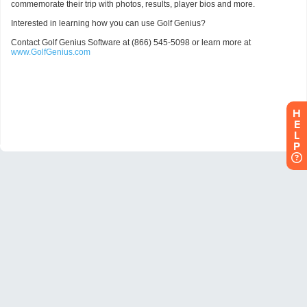
H
E
L
P