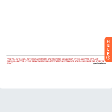
H
E
L
P