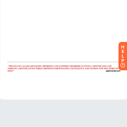
H
E
L
P