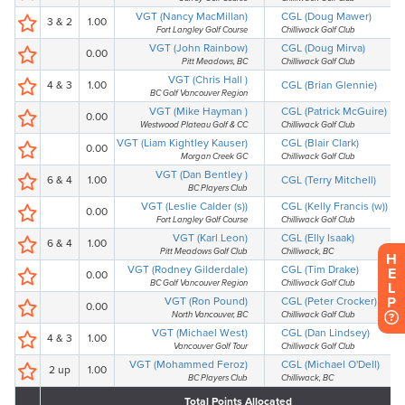
H
E
L
P