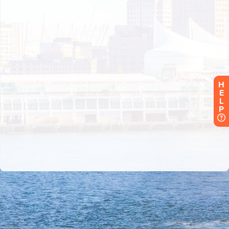
H
E
L
P