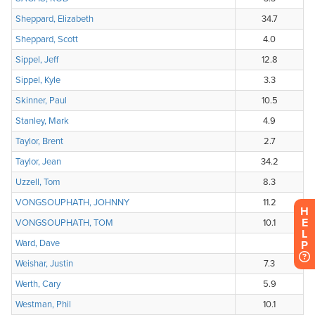
H
E
L
P