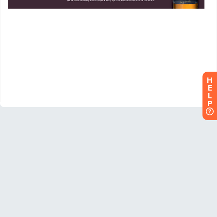
H
E
L
P