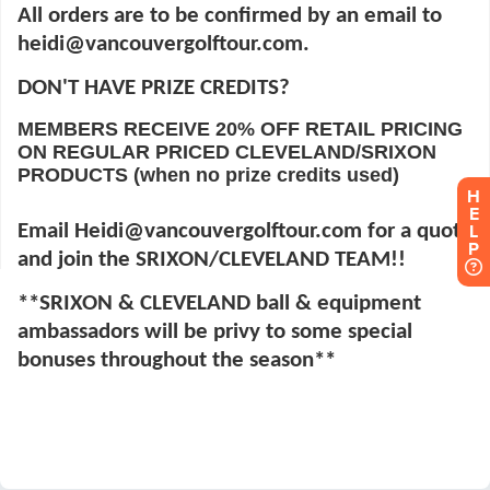
H
E
L
P