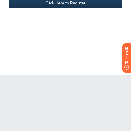
H
E
L
P