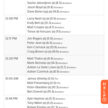
H
E
L
P