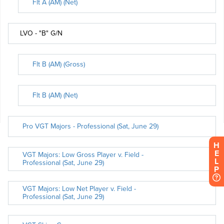
H
E
L
P